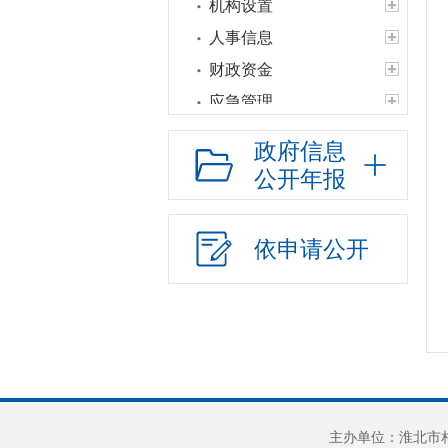
机构设置
人事信息
财政资金
应急管理
权责清单
政府信息
公共服务清单和办
公开年报
理结果
权力运行结果
依申请公开
人口与计生
网上政务服务
乡村振兴
教育信息
基本医疗卫生
社会保障
主办单位：淮北市相
促进就业