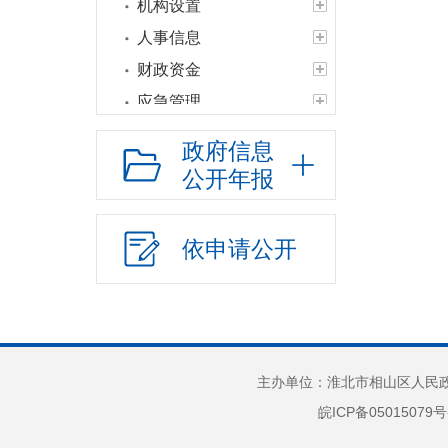
机构设置
人事信息
财政资金
应急管理
权责清单
政府信息
公共服务清单和办
公开年报
理结果
权力运行结果
依申请公开
人口与计生
网上政务服务
乡村振兴
教育信息
主办单位：淮北市相山区人民政府
社会救助
皖ICP备05015079号
公共法律服务
财政预决算