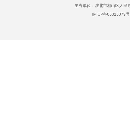
主办单位：淮北市相山区人民政府
就业创业
皖ICP备05015079号
社会保险
国有土地上房屋征收
公共文化服务
救灾
基本医疗卫生
社会保障
促进就业
监督检查
农业农村政策
农田水利工程建设运营
农村土地承包经营
权流转
宅基地使用情况审核