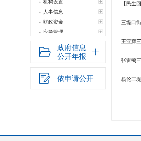
机构设置
【民生
人事信息
财政资金
三堤口街
应急管理
王亚辉
权责清单
政府信息
公共服务清单和办
公开年报
理结果
张雷鸣
权力运行结果
依申请公开
杨伦三
人口与计生
网上政务服务
乡村振兴
教育信息
社会救助
公共法律服务
财政预决算