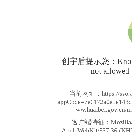
创宇盾提示您：Knownsec
not allowed t
当前网址：
https://sso
appCode=7e6172a0e5e148d3
ww.huaibei.gov.cn/m
客户端特征：
Mozilla/
AppleWebKit/537.36 (KHT