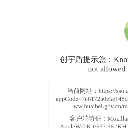
创宇盾提示您：Knownsec
not allowed t
当前网址：
https://sso
appCode=7e6172a0e5e148d3
ww.huaibei.gov.cn/m
客户端特征：
Mozilla/
AppleWebKit/537.36 (KHT