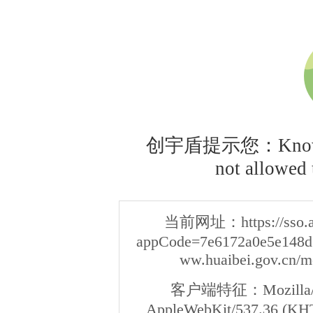
创宇盾提示您：Knownsec
not allowed t
当前网址：
https://sso
appCode=7e6172a0e5e148d3
ww.huaibei.gov.cn/m
客户端特征：
Mozilla/
AppleWebKit/537.36 (KHT