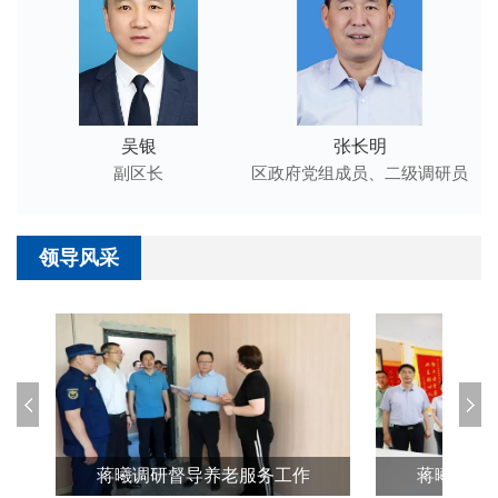
吴银
张长明
副区长
区政府党组成员、二级调研员
领导风采
蒋曦调研督导养老服务工作
蒋曦调研