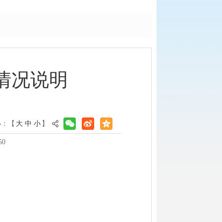
情况说明
小：【
大
中
小
】
50