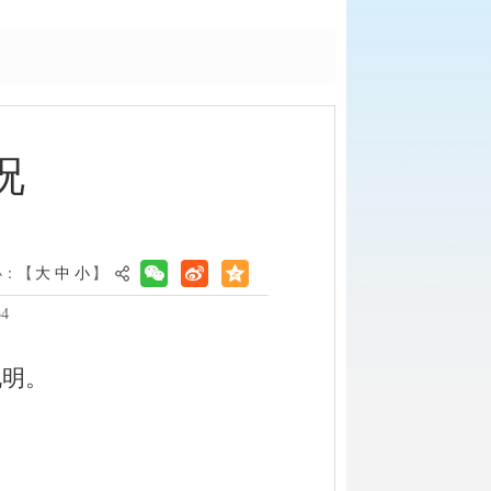
况
小：【
大
中
小
】
4
说明。