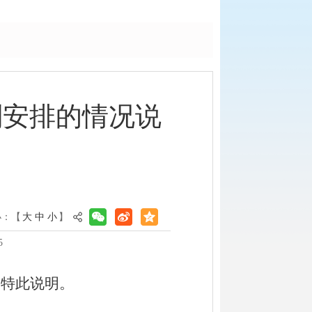
划安排的情况说
小：【
大
中
小
】
5
，特此说明。