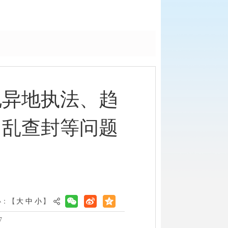
规异地执法、趋
、乱查封等问题
小：【
大
中
小
】
7