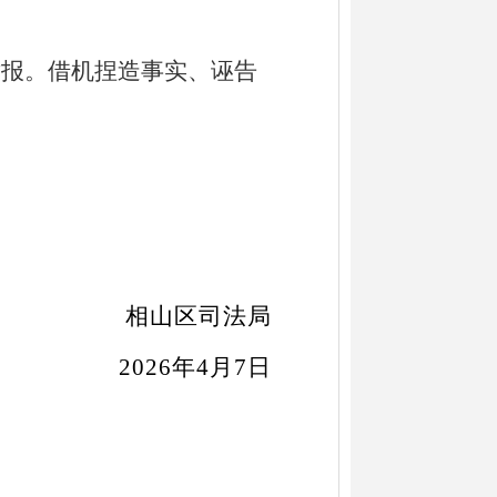
举报。借机捏造事实、诬告
相山区
司法局
2026年
4
月
7
日