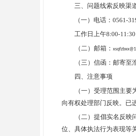
三、问题线索反映渠
（一）电话：
0561-31
工作日上午
8:00-1
1
:
3
0
（二）
邮箱：
xsqfzbxx@
（三）
信函：邮寄至
四、注意事项
（一）受理范围主要
向有权处理部门反映。已
（二）提倡实名反映
位、具体执法行为表现等