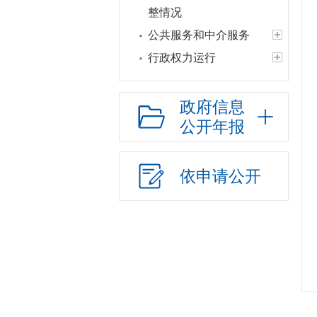
整情况
公共服务和中介服务
行政权力运行
“双随机一公开”
网上政务服务
政府信息
公开年报
招标采购
新闻发布
上级政策解读
依申请公开
本级政策解读
回应关切
监督保障
公共法律服务
“放管服”改革