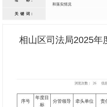
名
称：
和落实情况
关
键
词：
相山区司法局2025
浏览次数：
26
信
年度目
序号
分管领导
牵头单位
责
标