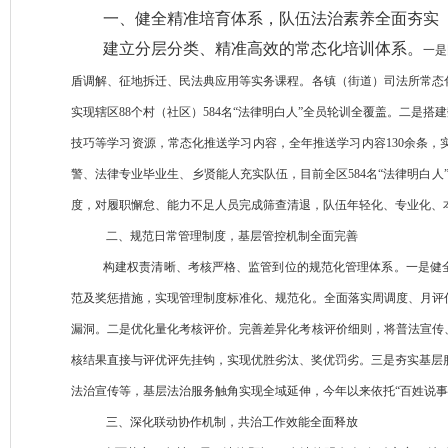
一、健全精准培育体系，队伍法治素养全面夯实
建立分层分类、精准高效的常态化培训体系。
一是
盾调解、征地拆迁、民法典应用等实务课程。各镇（街道）司法所常态
实现辖区88个村（社区）584名“法律明白人”全员轮训全覆盖。二是
技巧等学习资源，常态化推送学习内容，全年推送学习内容130余条
警、法律专业毕业生、乡贤能人充实队伍，目前全区584名“法律明白
度，对履职懈怠、能力不足人员完成筛查清退，队伍年轻化、专业化、
二、规范日常管理制度，基层管控机制全面完善
构建权责清晰、考核严格、监管到位的规范化管理体系。
一是健
范及奖惩措施，实现管理制度标准化、规范化。全面落实周调度、月评
漏洞。二是优化量化考核评价。完善差异化考核评价细则，将普法宣传
核结果直接与评优评先挂钩，实现优胜劣汰、奖优罚劣。三是夯实基层服
法治宣传等，基层法治服务触角实现全域延伸，今年以来依托“百姓说事点
三、深化联动协作机制，共治工作效能全面释放