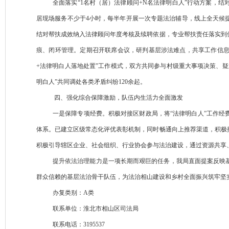
全面落实“1名村（居）法律顾问+N名法律明白人”行动方案，结
居现场服务不少于4小时，每半年开展一次专题法治辅导，线上全天候提
结对帮扶成效纳入法律顾问年度考核及续聘依据，专业帮扶责任落实到
痕、闭环管理。定期召开联席会议，研判基层涉法难点，共享工作信息
+法律明白人落地处置”工作模式，双方共同参与村级重大事项决策、
明白人”共同调处各类矛盾纠纷120余起。
四、强化综合保障激励，队伍内生活力全面激发
一是保障专项经费。积极对接区财政局，将“法律明白人”工作
体系。已建立区级常态化评优表彰机制，同时畅通向上推荐渠道，积极
积极引导辖区企业、社会组织、行业协会参与法治建设，通过资源共享
提升依法治理能力是一项长期而艰巨的任务，我局直面提案反映
群众信赖的基层法治骨干队伍，为法治相山建设和乡村全面振兴筑牢
办复类别：A类
联系单位：淮北市相山区司法局
联系电话：3195537