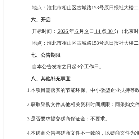
地点：淮北市相山区古城路
153号原日报社大楼
六、
开启
开标时间：
2026
年
6
月
9
日
14
点
30
分
（北京时
地点：
淮北市相山区古城路
153号原日报社大楼
七、
公告期限
自本公告发布之日起
3个工作日。
八、
其他补充事宜
1.本项目需落实的节能环保、中小微型企业扶持等
2.获取采购文件其他相关资料时间期限：同采购文
3.是否要求提交磋商保证金：
不
要求。
4.本磋商公告与磋商文件不一致的，以磋商文件为