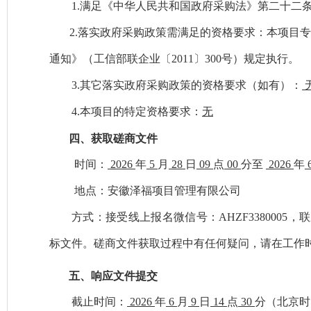
1.满足《中华人民共和国政府采购法》第二十二
2.落实政府采购政策需满足的资格要求：
本项目
通知》（工信部联企业〔
2011〕300号）规定执行。
3
.其它落实政府采购政策的资格要求（如有）：
4
.本项目的特定资格要求：
无
四、
获取
磋商文件
时间：
2026
年
5
月
28
日
09
点
00
分
至
2026
年
地点：安徽泽福项目管理有限公司
方式：
接受线上报名
微信号：
AHZF3380005
，联
标文件。
磋商
文件获取过程中有任何疑问，请在工作
五、
响应文件提交
截止时间：
2026
年
6
月
9
日
14
点
30
分
（北京时