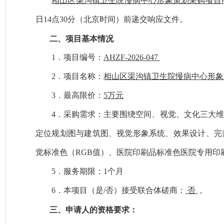
相山区渠沟镇卫生院慢病中心形象策划采购项目
日14点30分
（北京时间）前递交
响应
文件。
二、
项目基本情况
1．
项目编号：
AHZF-2026-047
2．
项目名称：
相山区渠沟镇卫生院慢病中心形象
3．
最高限价：
5万元
4．
采购需求：主要围绕空间、视觉、文化三大维
定位规划图与建筑图、视觉形象系统、效果设计、完
觉标准色（RGB值）、医院印刷品标准色医院专用印
5．
服务
期限：
1个月
6．
本项目（是
/否）接受联合体磋商
：
否
。
三、
申请人的资格要求：