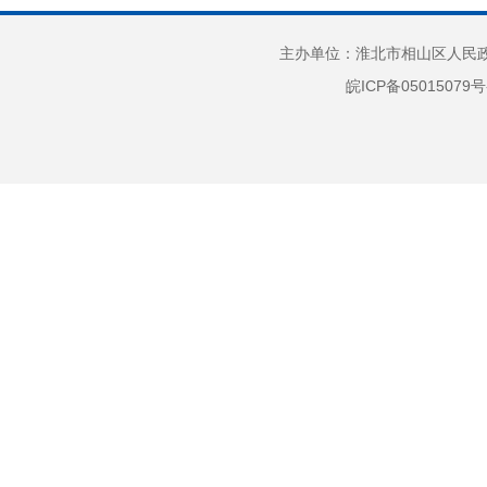
及重点民生领域
医疗卫生机构信息公开
主办单位：淮北市相山区人民政府
皖ICP备05015079号