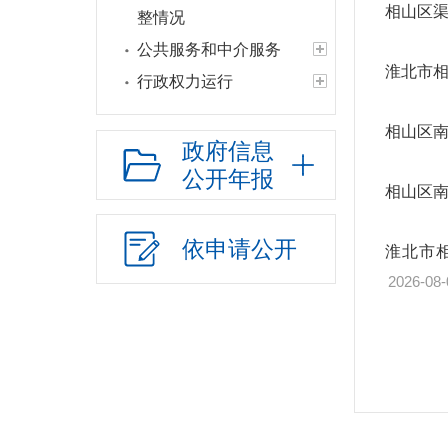
相山区渠
整情况
公共服务和中介服务
淮北市相
行政权力运行
“双随机一公开”
相山区南
网上政务服务
政府信息
公开年报
招标采购
相山区南
新闻发布
上级政策解读
依申请公开
淮北市相
本级政策解读
2026-08-
回应关切
监督保障
医疗卫生
“三大”攻坚战
社会公益事业建设