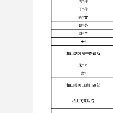
周*萍
丁*萍
陈*文
魏*芬
尉*兰
王*
相山刘效丽中医诊所
朱*奇
曹*
相山美美口腔门诊部
相山飞亚医院