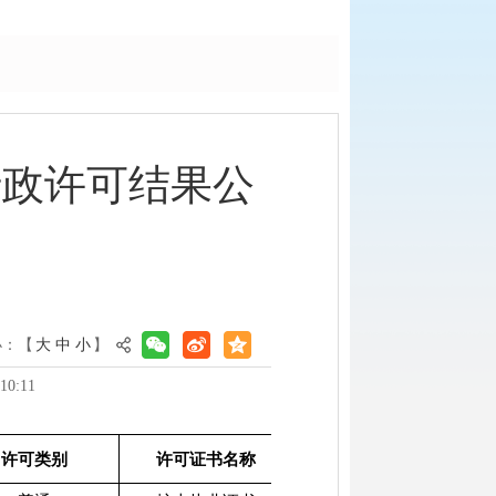
委行政许可结果公
小：【
大
中
小
】
0:11
许可类别
许可证书名称
许可编号