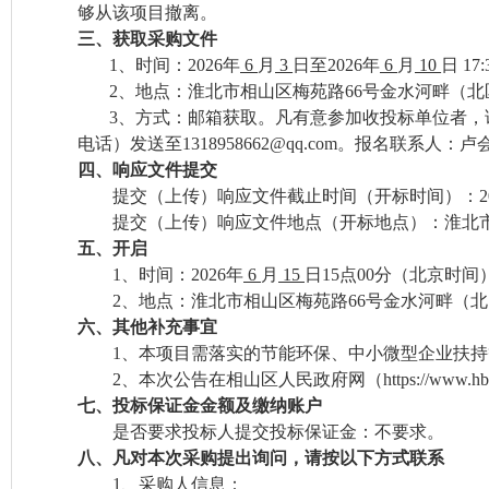
够从该项目撤离。
三、获取采购文件
1
、
时间：
2026年
6
月
3
日至
2026年
6
月
10
日
17:
2
、
地点：淮北市相山区梅苑路
66号金水河畔（北区
3
、
方式：邮箱获取。凡
有意参加收投标单位
者，
电话）发送至
1318958662@qq.com。报名联系人：卢会
四、响应文件提交
提交（上传）响应文件截止时间（开标时间）：
提交（上传）响应文件地点（开标地点）：
淮北
五、开启
1、
时间：
2026年
6
月
15
日
15
点
00分（北京时间
2、
地点：淮北市相山区梅苑路
66号金水河畔（北区
六、其他补充事宜
1、
本项目需落实的节能环保、中小微型企业扶持
2
、
本次公告在
相山区人民政府网
（
https://www.h
七、投标保证金金额及缴纳账户
是否要求投标人提交投标保证金：
不要求。
八、凡对本次采购提出询问，请按以下方式联系
1、
采购人信息
：