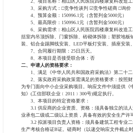
2、
项目名称：
相山区人民医院四楼康复科改造工
3、
采购方式：
□竞争性谈判 ☑竞争性磋商 □询价
4、
预算金额：
150996.1元
（含暂列金
5000
元）
5、
最高限价：
150996.1元
（含暂列金
5000
元）
6、
采购需求：
相山区人民医院四楼康复科改造工
括室内吊顶拆除、门窗拆除、砖砌体拆除；塑胶地板
装、铝合金踢脚线安装、
LED平板灯安装、插座安
7、
合同履行期限：
25
日历天
。
8、
本项目是否接受联合体：否
二、申请人的资格要求：
1
、
满足《中华人民共和国政府采购法》第二十二
2
、
落实政府采购政策需满足的资格要求：按照财
为专门面向中小企业采购项目。响应文件中须提供《
知》
(工信部联企业﹝2011﹞300号)规定执行。
3
、
本项目的特定资格要求：
3.1 供应商的企业资质、资格：须具备独立的法
业承包二级或二级以上资质
，具备有效的安全生产许
3.2
拟派项目负责人资格：须具备建筑工程专业二
生产考核合格证
B证。磋商时（以递交响应文件截止