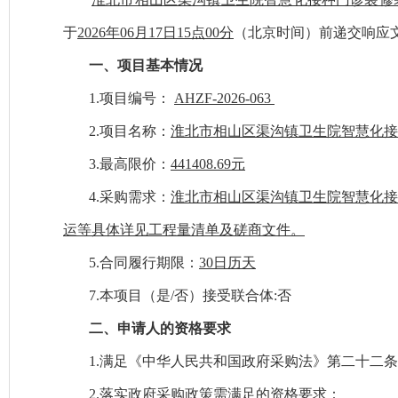
于
2026
年
06
月
17
日
15
点
00
分
（北京时间）前递交
响应
一、项目基本情况
1.项目编号：
AHZF-2026-063
2.项目名称：
淮北市相山区渠沟镇卫生院智慧化接
3
.最高限价：
441408.69
元
4
.采购需求：
淮北市相山区渠沟镇卫生院智慧化
运等
具体详见工程量清单
及磋商文件
。
5
.合同履行期限：
30日历天
7.本项目（是/否）接受联合体
:否
二
、
申请人的
资格
要求
1.满足《中华人民共和国政府采购法》第二十二
2.落实政府采购政策需满足的资格要求：