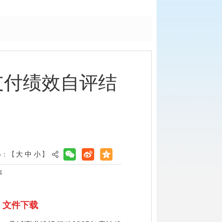
支付绩效自评结
小：【
大
中
小
】
4
文件下载