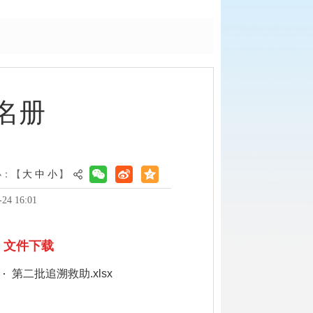
名册
小：【
大
中
小
】
4 16:01
文件下载
第二批追溯救助.xlsx