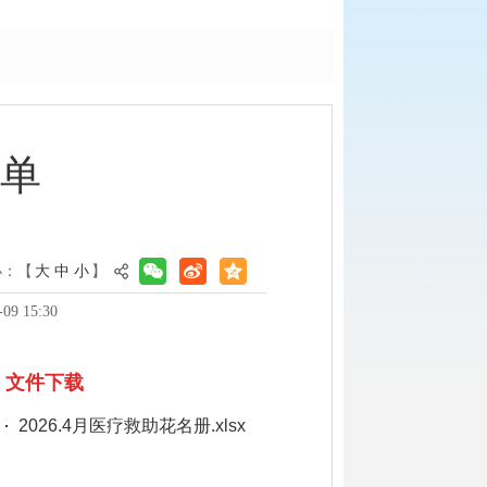
名单
小：【
大
中
小
】
9 15:30
文件下载
2026.4月医疗救助花名册.xlsx