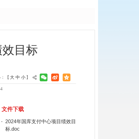
绩效目标
小：【
大
中
小
】
4
文件下载
2024年国库支付中心项目绩效目
标.doc