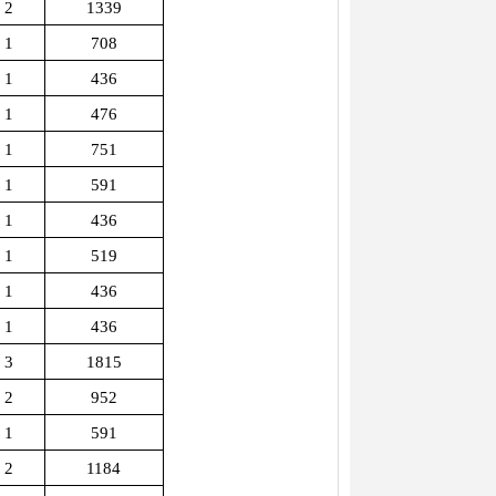
2
1339
1
708
1
436
1
476
1
751
1
591
1
436
1
519
1
436
1
436
3
1815
2
952
1
591
2
1184