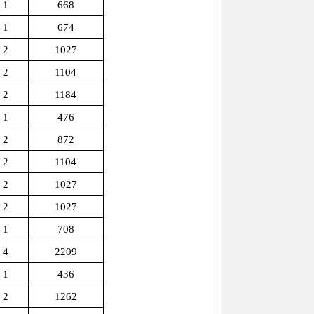
1
668
1
674
2
1027
2
1104
2
1184
1
476
2
872
2
1104
2
1027
2
1027
1
708
4
2209
1
436
2
1262