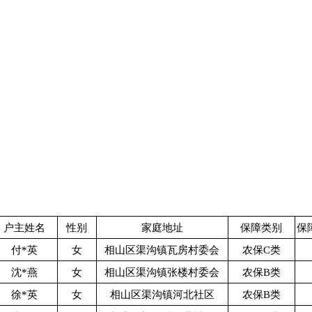
户主姓名
性别
家庭地址
保障类别
保
付*英
女
相山区渠沟镇瓦房村委会
农保C类
沈*燕
女
相山区渠沟镇张楼村委会
农保B类
徐*英
女
相山区渠沟镇河北社区
农保B类