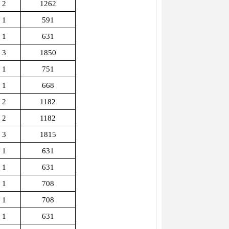
2
1262
1
591
1
631
3
1850
1
751
1
668
2
1182
2
1182
3
1815
1
631
1
631
1
708
1
708
1
631