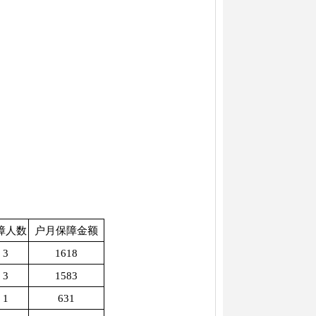
障人数
户月保障金额
3
1618
3
1583
1
631