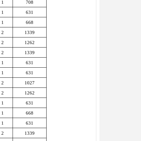
1
708
1
631
1
668
2
1339
2
1262
2
1339
1
631
1
631
2
1027
2
1262
1
631
1
668
1
631
2
1339