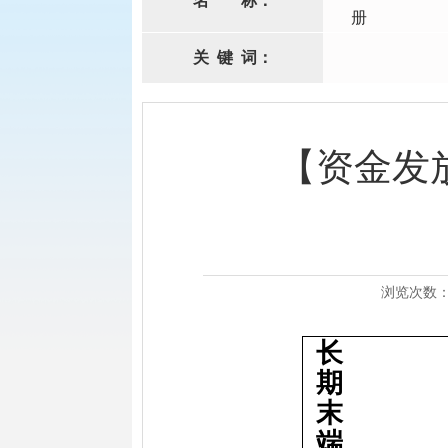
名
称：
册
关
键
词：
【资金发
浏览次数
长
期
末
端