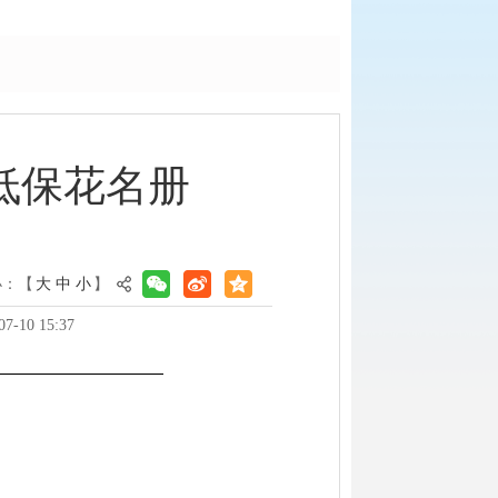
低保花名册
小：【
大
中
小
】
-10 15:37