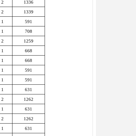
2
1336
2
1339
1
591
1
708
2
1259
1
668
1
668
1
591
1
591
1
631
2
1262
1
631
2
1262
1
631