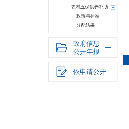
农村五保供养补助
政策与标准
分配结果
贫困重度残疾人生
政府信息
活救助
公开年报
政策与标准
分配结果
依申请公开
农村五保供养服务
机构建设
政策与标准
分配结果
部门项目
应急管理