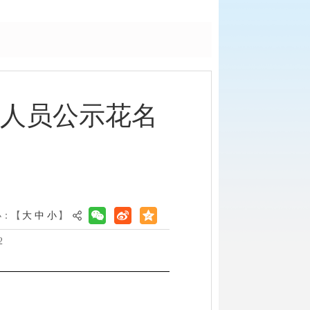
养人员公示花名
小：【
大
中
小
】
2