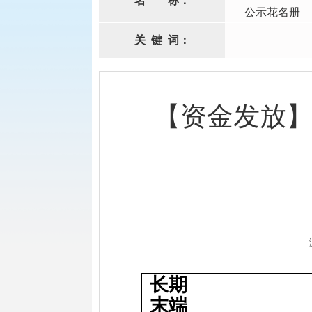
名
称：
公示花名册
关
键
词：
【资金发放】
长期
末端