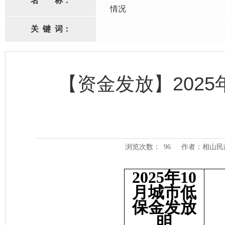
名
称：
情况
关
键
词：
【资金发放】202
浏览次数：
96
作者：相山民
2025年10
月城市低
保金发放
明