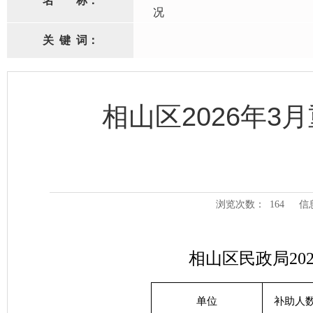
名
称：
况
关
键
词：
相山区2026年
浏览次数：
164
信
相山区民政局20
单位
补助人