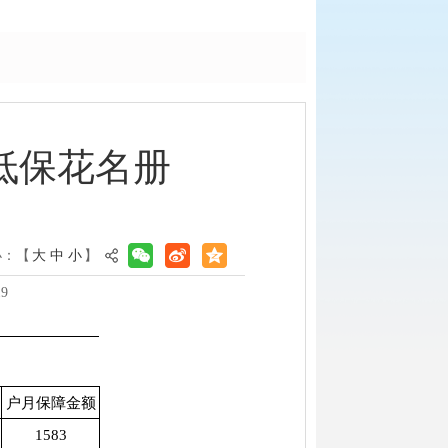
低保花名册
小：【
大
中
小
】
9
户月保障金额
1583