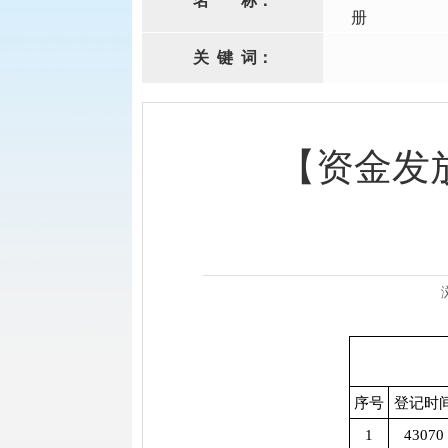
名
称：
册
关
键
词：
【资金发
序号
登记时
1
43070