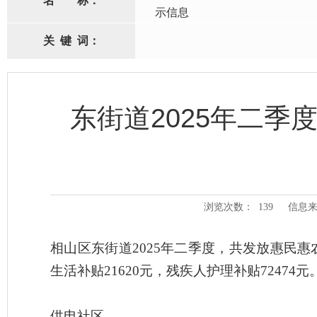
名
称：
示信息
关
键
词：
东街道2025年二
浏览次数：
139
信息来
相山区
东街道
2025年二季度，共发放惠民惠
生活补贴
21620
元，
残疾人护理补贴
72474元
供电社区