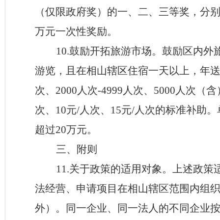
（仅限政府奖）的一、二、三等奖，分
万元一次性奖励。
10
.
鼓励开拓
旅游
市场。
鼓励区内外
游览，且在相山辖区住宿一天以上，年
次、
2000
人次
-
4999
人次、
5000
人次（含
次、
1
0
元
/
人次、
15
元
/
人次的标准补助。
超过
2
0
万元。
三、附则
1
1
.
关于政策的适用对象。上述政策
法经营、申请项目在
相山辖区
范围内组
外
）
。同一企业、同一法人的不同企业