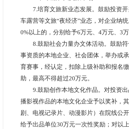
7
.
培育
文旅新业态
发展。
鼓励
投资开
车露营等
文
旅
“
夜经济
”
业态，对企业纳统
0%
以上的，分别给予
6
万元、
4
万元、
3
万
8
.
鼓励社会力量办文体活动。
鼓励符
事资质的本地企业、社会团体，举办或
育赛事，经认定
，扣除上级补助和报名
助，最高不得超过
20
万元。
9
.
鼓励创作本地文化作品。对投资出
播
影视作品的本地文化企业予以奖补
，
剧、电视记录片、
动漫影片）在院线公
给予出品单位
3
0
万元
一次性奖励；对以