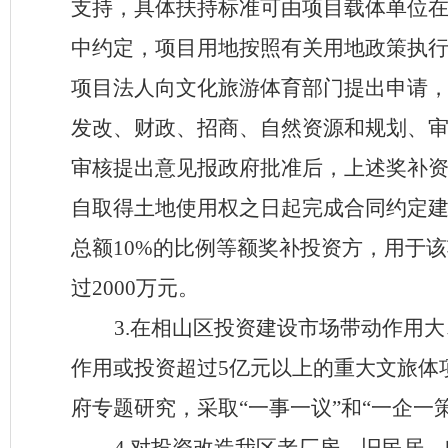
支持，具体扶持标准可由项目载体单位
中约定，项目用地按照有关用地政策执
项目法人向文化旅游体育部门提出申请
发改、财政、招商、自然资源和规划、
审核提出意见报政府批准后，上述奖补
自取得土地使用权之日起完成合同约定
总额
10%
的比例等额奖补投资方，用于该
过
2000
万元。
3
.
在
相山区
投资建设市场带动作用大
作用或投资超过
5
亿元以上的重大文旅体
府专题研究，采取
“
一事一议
”
和
“
一企一