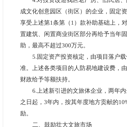
4
.
对投资改造我
区
老厂房、旧民居、
成文化创意园区（街区）的企业，固定
享受上述第
1
条第（
1
）款补助基础上，
置建筑、闲置商业街区部分再给予当年
助，最高不超过
300
万元。
5
.
固定资产投资核定，由项目落户载
准。上述各类项目的人防易地建设费，
财政给予等额扶持。
6
.
上述新引进的文旅体企业，两年内
之日起，
3
年内，按其年度地方贡献的
10
励。
二、鼓励壮大文旅市场