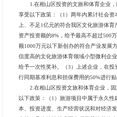
1
.
在
相山区
投资的文旅和体育企业，
享受以下政策：（
1
）两年内累计社会资
上、不足
1
亿元的符合我
区
文化旅游体育
资产投资额的
8%
，给予最高不超过
500
万
额
1000
万元以下新创办的符合产业发展
信度高的文化旅游体育领域小型微利企
给予一次性奖补。（
3
）上述企业，在投
行同期基准利息和担保费用的
50%
进行贴
2
.
在
相山区
投资文旅和体育企业，固
以下政策：（
1
）旅游项目中属于永久性
本、投资进度、生产经营状况和对经济