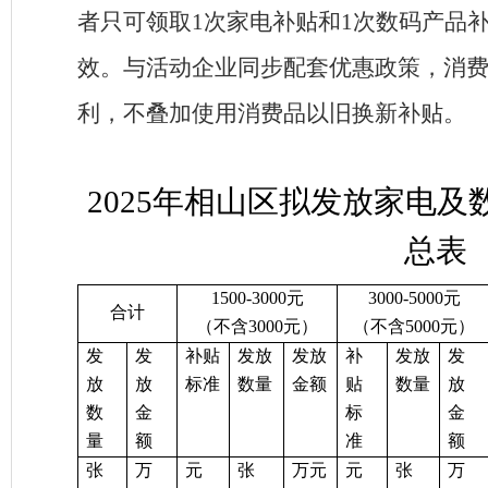
者只可领取
1
次家电补贴和
1
次数码产品
效。与活动企业同步配套优惠政策，消
利，不叠加使用消费品以旧换新补贴。
202
5
年
相山区
拟发放
家电及
总表
1500-3000
元
3000-5
000
元
合计
（不含
3000
元）
（不含
5
000
元）
发
发
补贴
发放
发放
补
发放
发
放
放
标准
数量
金额
贴
数量
放
数
金
标
金
量
额
准
额
张
万
元
张
万元
元
张
万