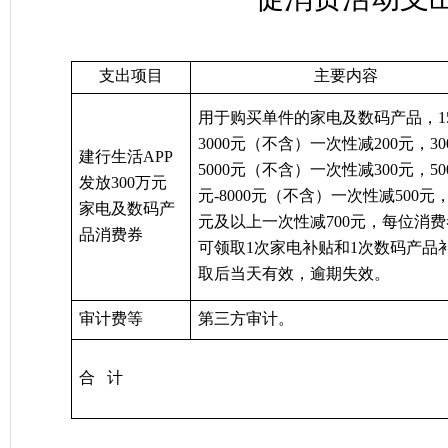
支出项目
主要内容
用于购买单件的
家电及数码产品
，
1
3000
元（不含）一次性减
2
00
元，
30
建行生活
APP
5
000
元（不含）一次性减
3
00
元
，
50
发放
300
万元
元
-8
000
元（不含）一次性减
5
00
元
家电及数码产
元
及
以上一次性减
7
00
元
，
每位消费
品消费券
可领取
1
次
家电
补贴
和
1
次
数码产品
取后
当天有效
，逾期失效。
审计费等
第三方审计。
合
计