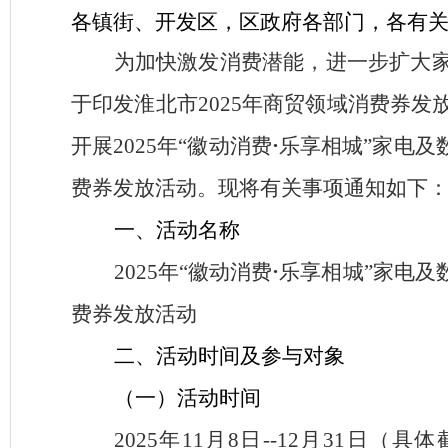
各镇街、开发区，区政府各部门，各有
为加快激发消费潜能，进一步扩大
于印发淮北市
2025
年商贸领域消费券发
开展
2025
年
“徽动消费
·
乐享相城
”
家电
及
费券发放活动。现将有关事项通知如下
一、活动名称
2025
年
“徽动消费
·
乐享相城
”
家电
及
费券发放活动
二、活动时间及参与对象
（一）活动时间
2025
年
11
月
8
日
--
12
月
31
日（具体