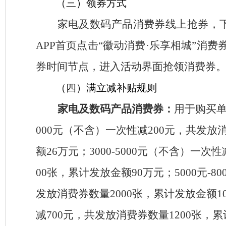
（三）领券方式
家电及
数码产品
消费券线上抢券
，
APP
首页点击
“徽动消费·乐享相城”
消费
券时间节点，进入活动界面抢领消费券
（四）满立减补贴规则
家电及数码产品消费券：
用于购买
000
元（不含）一次性减
200
元，共发放
额
26
万元；
3000-5000
元（不含）一次性
00
张，累计发放金额
90
万元；
5000
元
-80
发放消费券数量
2000
张，累计发放金额
1
减
700
元，共发放消费券数量
1200
张，累