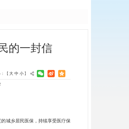
民的一封信
小：【
大
中
小
】
2
度的城乡居民医保，持续享受医疗保