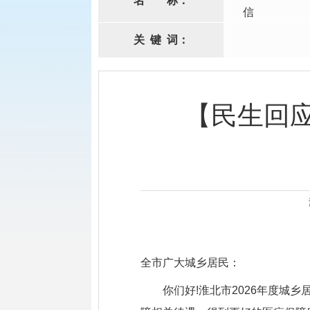
名
称：
信
关
键
词：
【民生回
全市广大城乡居民：
你们好!淮北市2026年度