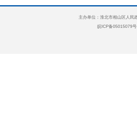
7
社会公益事业建设
8
及重点民生领域
主办单位：淮北市相山区人民政府
一组表
公共监管
皖ICP备05015079号
意义的
9
（
1
2
3
间：周一
319
午8:0
案馆，