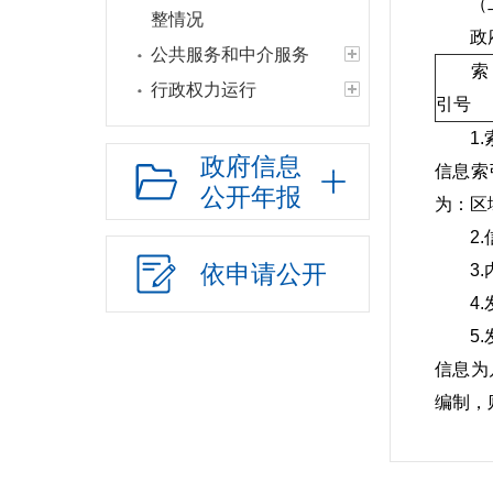
（
整情况
政
公共服务和中介服务
索
行政权力运行
引号
网上政务服务
1
招标采购
政府信息
信息索
公开年报
新闻发布
为：区
上级政策解读
2
本级政策解读
依申请公开
3
回应关切
4
监督保障
5
信息为
公共文化服务
编制，
新闻出版版权
6
广播电视
括发文
旅游