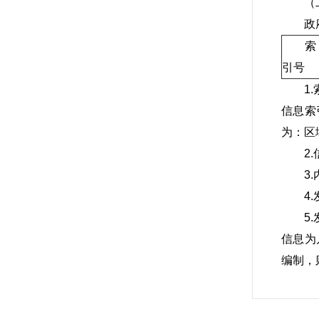
（
政
索
引号
1
信息索
为：区
2
3
4
5
信息为
编制，
6
括发文