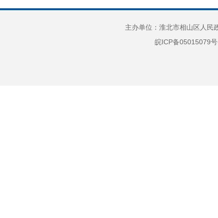
7
8
主办单位：淮北市相山区人民政府
一组表
皖ICP备05015079号
意义的
9
（
1
2
3
间：周一
319
午8:0
案馆，