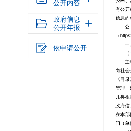
公民、
公开内容
有公开
政府信息
信息的
公开年报
（http
一
依申请公开
（
主
向社会
《目录
管理、
几类根
政府信
在本部
门（单