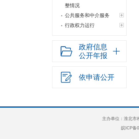
整情况
公共服务和中介服务
行政权力运行
“双随机一公开”
网上政务服务
政府信息
公开年报
招标采购
新闻发布
上级政策解读
依申请公开
本级政策解读
回应关切
监督保障
新媒体应用
主办单位：淮北市相
保障性住房
皖ICP备0
农村危房改造