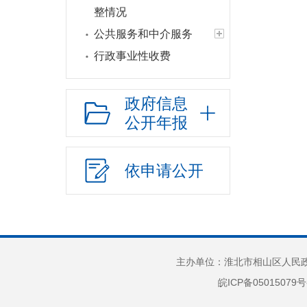
整情况
公共服务和中介服务
行政事业性收费
行政权力运行
“双随机一公开”
政府信息
公开年报
网上政务服务
政府集中采购
招标采购
依申请公开
新闻发布
上级政策解读
本级政策解读
回应关切
主办单位：淮北市相山区人民政府
监督保障
皖ICP备05015079号
财政预决算