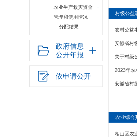
农业生产救灾资金
村级公益
管理和使用情况
分配结果
农村公益
政策性农业保险
安徽省村
政府信息
政策与标准
公开年报
分配结果
关于村级
部门项目
2023
依申请公开
财政收支情况
安徽省村
政府债务
应急管理
乡村振兴（精准脱贫）
农业综合
权责清单和动态调
整情况
相山区农
公共服务和中介服务