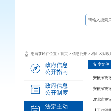
政策法规
您当前所在位置：
首页
> 信息公开 >
相山区财政
重大决策预公开
规划计划
政府信息
制度文件
决策部署落实情况
公开指南
建议提案办理
政府信息
机构领导
公开制度
机构设置
淮北市财
人事信息
法定主动
财政资金