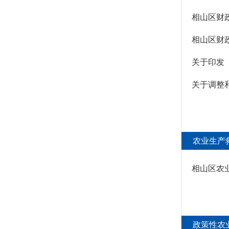
行政事业性收费
相山区财
行政权力运行
相山区财
“双随机一公开”
关于印发
网上政务服务
政府集中采购
关于调整
招标采购
新闻发布
上级政策解读
农业生产
本级政策解读
回应关切
相山区农
监督保障
财政预决算
“三大”攻坚战
政策性农
社会公益事业建设