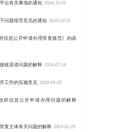
平台有关事项的通知
2024-10-25
干问题指导意见的通知
2024-10-21
府信息公开申请办理答复规范》的函
接收渠道问题的解释
2024-07-18
开工作的实施意见
2024-04-25
政府信息公开申请办理问题的解释
答复主体有关问题的解释
2024-01-25