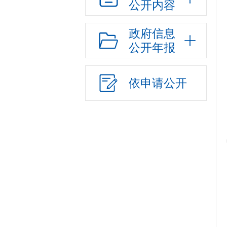
公开内容
政府信息
公开年报
依申请公开