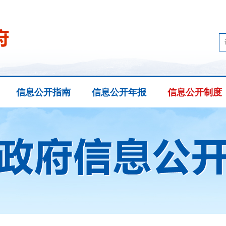
信息公开指南
信息公开年报
信息公开制度