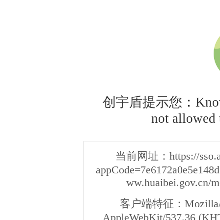
创宇盾提示您：Knownsec
not allowed t
当前网址：
https://sso
appCode=7e6172a0e5e148d3
ww.huaibei.gov.cn/m
客户端特征：
Mozilla/
AppleWebKit/537.36 (KHT