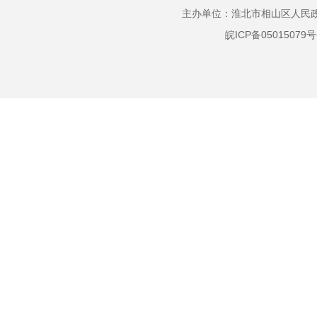
主办单位：淮北市相山区人民政府
就业创业
皖ICP备05015079号
社会保险
国有土地上房屋征收
公共文化服务
救灾
基本医疗卫生
社会保障
促进就业
监督检查
农业农村政策
农田水利工程建设运营
农村土地承包经营
权流转
宅基地使用情况审核