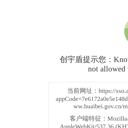
创宇盾提示您：Knownsec
not allowed t
当前网址：
https://sso
appCode=7e6172a0e5e148d3
ww.huaibei.gov.cn/m
客户端特征：
Mozilla/
AppleWebKit/537.36 (KHT