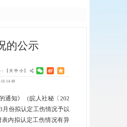
况的公示
小：【
大
中
小
】
6 14:48
的通知》（皖人社秘〔
202
3
月份
拟认定工伤情况
予以
附表内拟
认定工伤
情况
有异