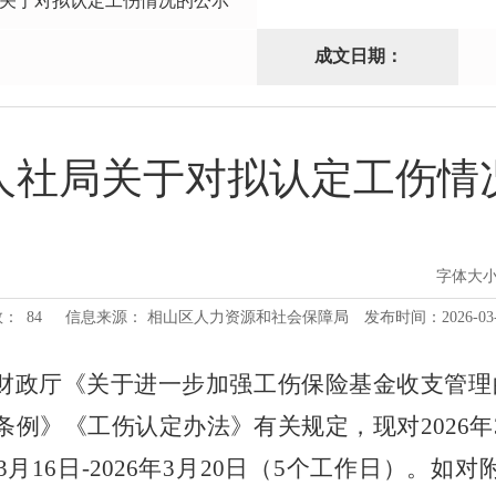
关于对拟认定工伤情况的公示
成文日期：
人社局关于对拟认定工伤情
字体大
数：
84
信息来源： 相山区人力资源和社会保障局
发布时间：2026-03-1
财政厅《关于进一步加强工伤保险基金收支管理
条例》《工伤认定办法》有关规定，
现对
202
6
年
3
月
16
日
-20
2
6
年
3
月
20
日
（
5个工作日
）
。如对