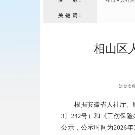
名
称：
相山区人社局
关
键
词：
相山区
浏览次
根据安徽省人社厅
、
3〕242号）
和
《工伤保险
公示，
公示时间为
20
2
6
年