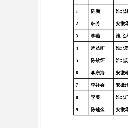
1
陈鹏
淮北
2
韩芳
安徽
3
李燕
淮北
4
周丛雨
淮北
5
陈钦怀
淮北
6
李东海
安徽
7
李祥会
安徽
8
李美
淮北
9
陈莲金
安徽