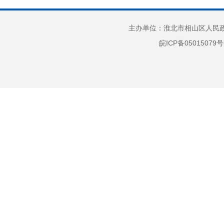
3
4
主办单位：淮北市相山区人民政府
周一至周
皖ICP备05015079号
（2）
11:3
办公地
下午14
址：安
14:3
5
（
属
开。法
（