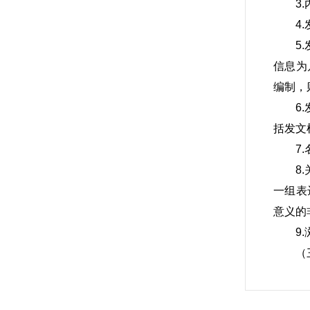
3
4
5
信息为
编制，
6
括发文
7
8
一组表
意义的
9
（
1
2