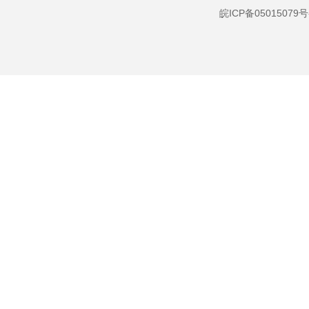
皖ICP备05015079号
贫困重度残疾人生
活救助
政策与标准
分配结果
农村五保供养服务
机构建设
政策与标准
分配结果
部门项目
应急管理
乡村振兴（精准脱贫）
权责清单和动态调
整情况
公共服务和中介服务