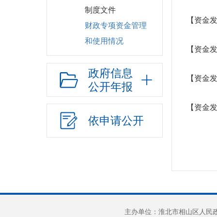
制度文件
【资金发
财政专项资金管理
和使用情况
【资金发
农村居民最低生活
政府信息
保障补助资金管理和使用情况
【资金发
公开年报
政策与标准
分配结果
【资金发
城市居民最低生活
依申请公开
保障补助资金管理和使用情况
政策与标准
分配结果
农村五保供养补助
政策与标准
分配结果
主办单位：淮北市相山区人民政府