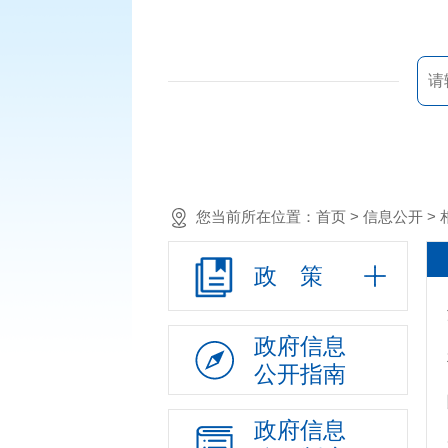
政策法规
重大决策预公开
政府工作报告
政府会议
国民经济和社会发
展规划
年度重点工作任务
您当前所在位置：
首页
> 信息公开 >
分解、执行及落实情况
重大决策跟踪反馈
政 策
和执行效果评估
审计公开
经济和社会发展统
政府信息
计信息
公开指南
建议提案办理
政府信息
政府领导