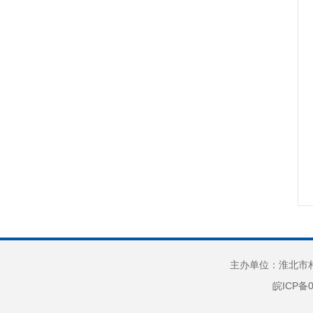
政府信息公开年度报告
政府网站工作年度报表
“双招双引”专项工作
办事一本通
稳经济大盘一揽子
市场主体反映投资
和工程建设项目审批问题办理渠
支持市场主体纾困发展
扩大有效投资
公共企事业单位专题
欠薪治理
高效办成一件事
主办单位：淮北市相
政策咨询窗口
皖ICP备0