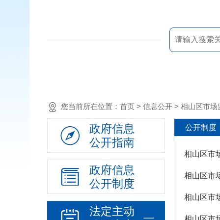
政策法规
重大决策预公开
规划计划
决策部署落实情况
建议提案办理
机构领导
您当前所在位置：
首页
> 信息公开 >
相山区市场
机构设置
政府信息
公开制度
人事信息
公开指南
财政资金
相山区市
政府信息
应急管理
相山区市
公开制度
乡村振兴（精准脱贫）
相山区市
权责清单和动态调
法定主动
整情况
相山区市