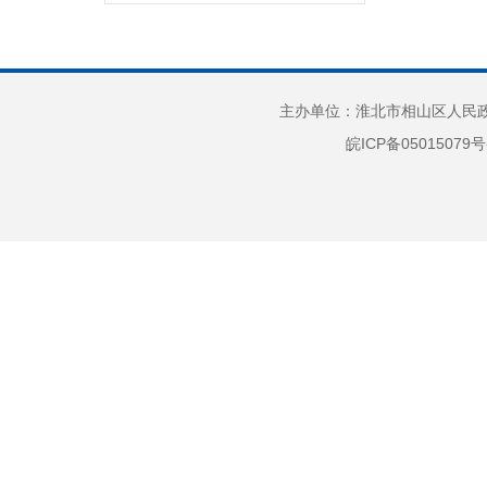
义务教育
户籍管理
社会救助
主办单位：淮北市相山区人民政府
养老服务
皖ICP备05015079号
公共法律服务
财政预决算
就业创业
社会保险
生态环境
国有土地上房屋征收
保障性住房
农村危房改造
城市综合执法
市政服务