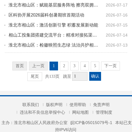
淮北市相山区：赋能基层服务阵地 擦亮双拥工作底色
2026-07-17
区科协开展2026届科创暑期班首期活动
2026-07-16
淮北市相山区：激活创新引擎 积蓄发展新动能
2026-07-15
相山工投集团搭建交流平台：精准对接拓渠道 产销联动促共赢
2026-07-14
淮北市相山区：检徽映照生态绿 法治共护相山美
2026-07-13
首页
上一页
1
2
3
4
5
下一页
确认
尾页
共133页
跳至
联系我们
版权声明
使用帮助
免责声明
违法和不良信息举报中心
网站地图
管理制度
主办：淮北市相山区人民政府办公室
皖ICP备05015079号-1
本站已支
持IPV6访问