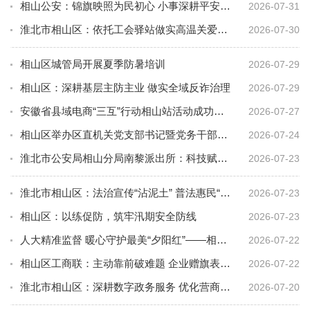
相山公安：锦旗映照为民初心 小事深耕平安底色
2026-07-31
淮北市相山区：依托工会驿站做实高温关爱行动
2026-07-30
相山区城管局开展夏季防暑培训
2026-07-29
相山区：深耕基层主防主业 做实全域反诈治理
2026-07-29
安徽省县域电商“三互”行动相山站活动成功举办
2026-07-27
相山区举办区直机关党支部书记暨党务干部能力提升培训班
2026-07-24
淮北市公安局相山分局南黎派出所：科技赋能不止步 反诈宣防不停歇
2026-07-23
淮北市相山区：法治宣传“沾泥土” 普法惠民“润民心”
2026-07-23
相山区：以练促防，筑牢汛期安全防线
2026-07-23
人大精准监督 暖心守护最美“夕阳红”——相山区人大常委会赋能养老服务事业高质量发展
2026-07-22
相山区工商联：主动靠前破难题 企业赠旗表谢意
2026-07-22
淮北市相山区：深耕数字政务服务 优化营商发展环境
2026-07-20