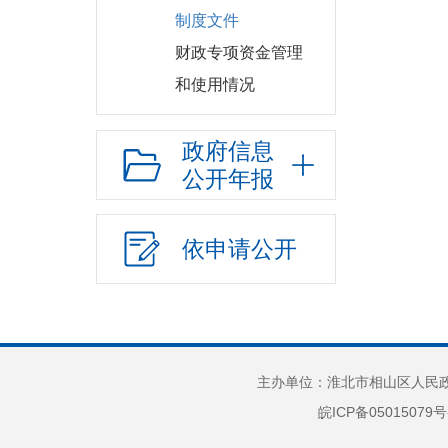
制度文件
财政专项资金管理
和使用情况
农村居民最低生活
政府信息
保障补助资金管理和使用情况
公开年报
政策与标准
分配结果
城市居民最低生活
依申请公开
保障补助资金管理和使用情况
政策与标准
分配结果
农村五保供养补助
主办单位：淮北市相山区人民政府
政策与标准
皖ICP备05015079号
分配结果